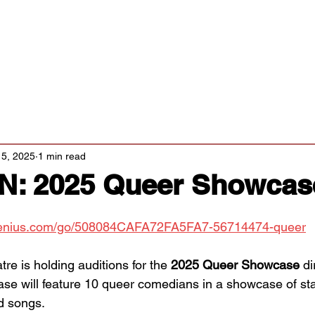
Classes/Workshops
Off Book: Corporate Workshops
tters
5, 2025
1 min read
N: 2025 Queer Showcas
pgenius.com/go/508084CAFA72FA5FA7-56714474-queer
e is holding auditions for the 
2025 Queer Showcase
 di
se will feature 10 queer comedians in a showcase of st
d songs.