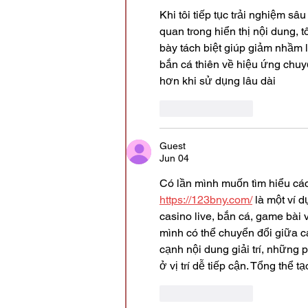
Khi tôi tiếp tục trải nghiệm sâu
quan trong hiển thị nội dung, tô
bày tách biệt giúp giảm nhầm l
bắn cá thiên về hiệu ứng chuyể
hơn khi sử dụng lâu dài
Like
Reply
Guest
Jun 04
Có lần mình muốn tìm hiểu các
https://123bny.com/
 là một ví 
casino live, bắn cá, game bài 
mình có thể chuyển đổi giữa c
cạnh nội dung giải trí, những 
ở vị trí dễ tiếp cận. Tổng thể
Like
Reply