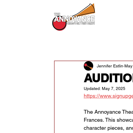
All Shows
All Posts
Audition News
Newsle
Jennifer Estlin
May 
AUDITIO
Updated:
May 7, 2025
https://www.signu
The Annoyance Theatr
Frances. This showca
character pieces, an