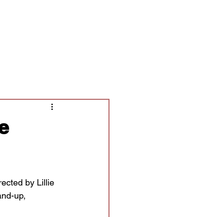
Contact/Auditions
More
e
rected by Lillie 
and-up, 