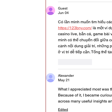
Guest
Jun 04
Có lần mình muốn tìm hiểu các
https://123bny.com/
 là một ví 
casino live, bắn cá, game bài 
mình có thể chuyển đổi giữa c
cạnh nội dung giải trí, những 
ở vị trí dễ tiếp cận. Tổng thể
Like
Reply
Alexander
May 21
What I appreciated most was th
Because of it, I became curio
across many useful insights and
Edited