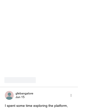
Like
Reply
gfebangalore
Jun 15
I spent some time exploring the platform, 