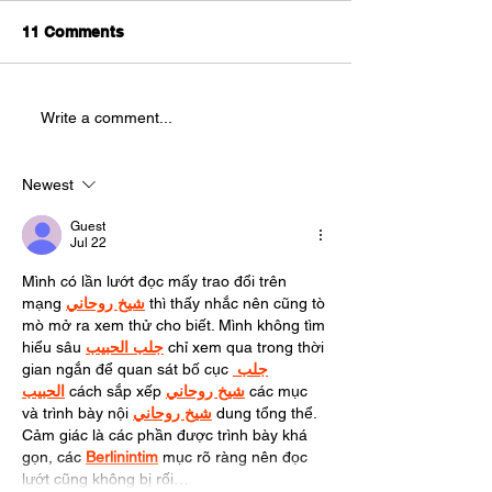
Understudies!
We are looking for
11 Comments
AUDITIONS
understudies to be a part of
this year's production of
Splatter Theatre ! Splatter is a
Write a comment...
physically demanding, high
energy show that is full of
blood and mostly improvised.
Newest
This sho
Guest
Jul 22
Mình có lần lướt đọc mấy trao đổi trên 
mạng 
شيخ روحاني
 thì thấy nhắc nên cũng tò 
mò mở ra xem thử cho biết. Mình không tìm 
hiểu sâu 
جلب الحبيب
 chỉ xem qua trong thời 
gian ngắn để quan sát bố cục 
جلب 
الحبيب
 cách sắp xếp 
شيخ روحاني
 các mục 
và trình bày nội 
شيخ روحاني
 dung tổng thể. 
Cảm giác là các phần được trình bày khá 
gọn, các 
Berlinintim
 mục rõ ràng nên đọc 
lướt cũng không bị rối…