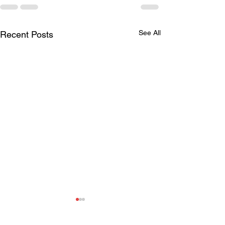
See All
Recent Posts
Splatter Theatre is
Looking for