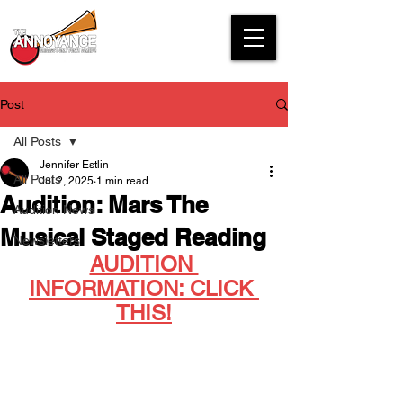
Post
All Posts
Jennifer Estlin
All Posts
Jul 2, 2025
1 min read
Audition: Mars The
Audition News
Musical Staged Reading
Newsletters
AUDITION 
INFORMATION: CLICK 
THIS!