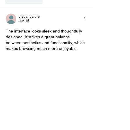
Like
Reply
gfebangalore
Jun 15
The interface looks sleek and thoughtfully 
designed. It strikes a great balance 
between aesthetics and functionality, which 
makes browsing much more enjoyable.